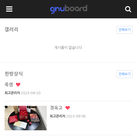
갤러리
전체보기
게시물이 없습니다.
한방상식
전체보기
죽염
2023-09-20
최고관리자
경옥고
2023-09-08
최고관리자