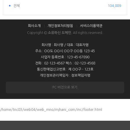
전체
104,889
회사소개
개인정보처리방침
서비스이용약관
Copyright ©
소유하신 도메인.
All rights reserved.
회사명 : 회사명 / 대표 : 대표자명
주소 : OO도 OO시 OO구 OO동 123-45
사업자 등록번호 : 123-45-67890
전화 : 02-123-4567 팩스 : 02-123-4568
통신판매업신고번호 : 제 OO구 - 123호
개인정보관리책임자 : 정보책임자명
PC 버전으로 보기
/home/tnc03/web04/web_mno/mjhani_com/inc/footer.html